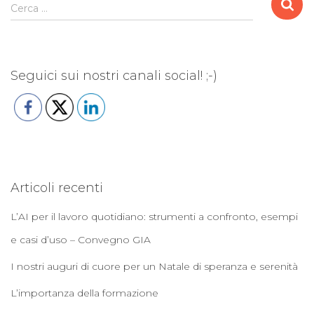
R
Cerca …
i
c
e
r
Seguici sui nostri canali social! ;-)
c
a
p
e
r
:
Articoli recenti
L’AI per il lavoro quotidiano: strumenti a confronto, esempi
e casi d’uso – Convegno GIA
I nostri auguri di cuore per un Natale di speranza e serenità
L’importanza della formazione