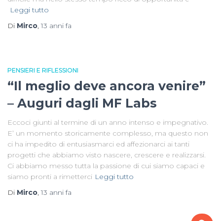
Leggi tutto
Di
Mirco
,
13 anni
fa
PENSIERI E RIFLESSIONI
“Il meglio deve ancora venire”
– Auguri dagli MF Labs
Eccoci giunti al termine di un anno intenso e impegnativo.
E’ un momento storicamente complesso, ma questo non
ci ha impedito di entusiasmarci ed affezionarci ai tanti
progetti che abbiamo visto nascere, crescere e realizzarsi.
Ci abbiamo messo tutta la passione di cui siamo capaci e
siamo pronti a rimetterci
Leggi tutto
Di
Mirco
,
13 anni
fa