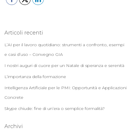
p
e
r
:
Articoli recenti
L’AI per il lavoro quotidiano: strumenti a confronto, esempi
e casi d’uso – Convegno GIA
I nostri auguri di cuore per un Natale di speranza e serenità
L’importanza della formazione
Intelligenza Artificiale per le PMI: Opportunità e Applicazioni
Concrete
Skype chiude: fine di un’era o semplice formalità?
Archivi