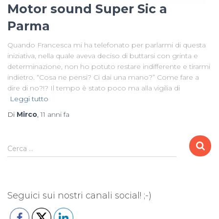
Motor sound Super Sic a
Parma
Quando Francesca mi ha telefonato per parlarmi di questa
iniziativa, nella quale aveva deciso di buttarsi con grinta e
determinazione, non ho potuto restare indifferente e tirarmi
indietro. “Cosa ne pensi? Ci dai una mano?” Come fare a
dire di no?!? Il tempo è stato poco ma alla vigilia di
Leggi tutto
Di
Mirco
,
11 anni
fa
R
Cerca …
i
c
e
r
Seguici sui nostri canali social! ;-)
c
a