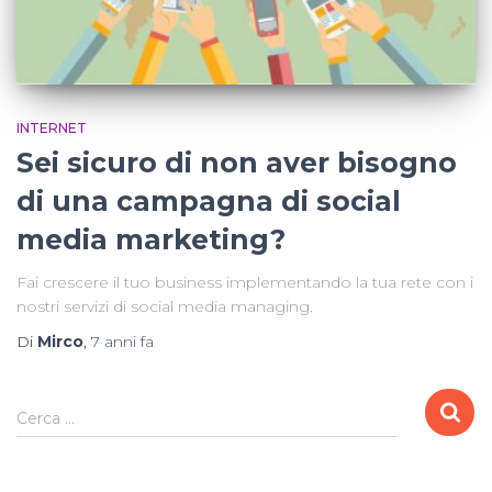
INTERNET
Sei sicuro di non aver bisogno
di una campagna di social
media marketing?
Fai crescere il tuo business implementando la tua rete con i
nostri servizi di social media managing.
Di
Mirco
,
7 anni
fa
R
Cerca …
i
c
e