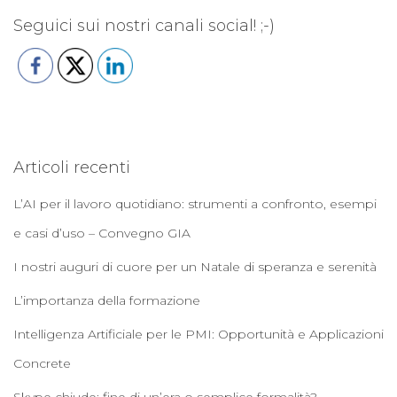
r
Seguici sui nostri canali social! ;-)
c
a
p
e
r
:
Articoli recenti
L’AI per il lavoro quotidiano: strumenti a confronto, esempi
e casi d’uso – Convegno GIA
I nostri auguri di cuore per un Natale di speranza e serenità
L’importanza della formazione
Intelligenza Artificiale per le PMI: Opportunità e Applicazioni
Concrete
Skype chiude: fine di un’era o semplice formalità?