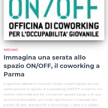
ARDUINO
Immagina una serata allo
spazio ON/OFF, il coworking a
Parma
A gennaio abbiamo ricevuto l’invito a partecipare ad una
serata presso lo spazio di Coworking ON/OFF a Parma. Un
evento informale per far conoscere questo luogo e le sue
enormi potenzialità, un modo spontaneo e naturale per
parlare di arte, stampa 3D e tecnologia. L’idea ci è subito