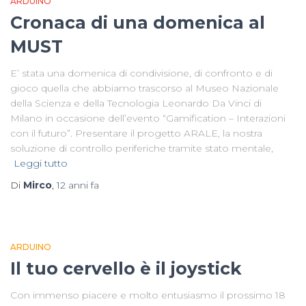
ARDUINO
Cronaca di una domenica al
MUST
E’ stata una domenica di condivisione, di confronto e di
gioco quella che abbiamo trascorso al Museo Nazionale
della Scienza e della Tecnologia Leonardo Da Vinci di
Milano in occasione dell’evento “Gamification – Interazioni
con il futuro”. Presentare il progetto ARALE, la nostra
soluzione di controllo periferiche tramite stato mentale,
Leggi tutto
Di
Mirco
,
12 anni
fa
ARDUINO
Il tuo cervello è il joystick
Con immenso piacere e molto entusiasmo il prossimo 18