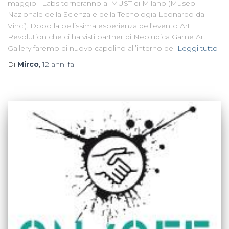
maggio i Labs torneranno al MUST di Milano (Museo
Nazionale della Scienza e della Tecnologia Leonardo da
Vinci). Dopo la bellissima esperienza dell’evento Art
Revolution che ci ha visti partner di Neoludica Game Art
Gallery faremo di nuovo capolino all’interno del
Leggi tutto
Di
Mirco
,
12 anni
fa