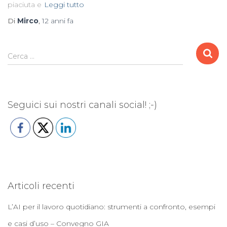
piaciuta e
Leggi tutto
Di
Mirco
,
12 anni
fa
R
Cerca …
i
c
e
r
Seguici sui nostri canali social! ;-)
c
a
p
e
r
:
Articoli recenti
L’AI per il lavoro quotidiano: strumenti a confronto, esempi
e casi d’uso – Convegno GIA