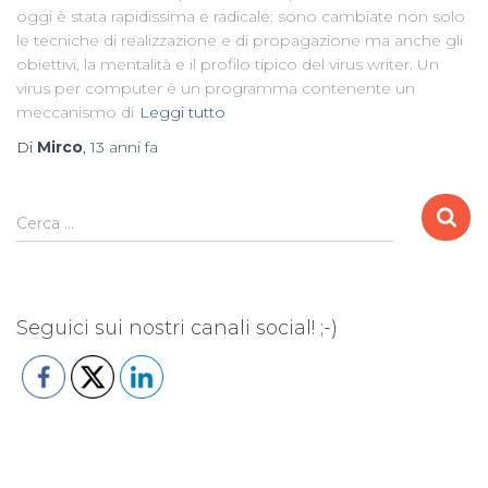
oggi è stata rapidissima e radicale: sono cambiate non solo
le tecniche di realizzazione e di propagazione ma anche gli
obiettivi, la mentalità e il profilo tipico del virus writer. Un
virus per computer è un programma contenente un
meccanismo di
Leggi tutto
Di
Mirco
,
13 anni
fa
R
Cerca …
i
c
e
r
Seguici sui nostri canali social! ;-)
c
a
p
e
r
: