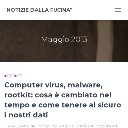
"NOTIZIE DALLA FUCINA"
NAVI
TOGG
Maggio 2013
INTERNET
Computer virus, malware,
rootkit: cosa è cambiato nel
tempo e come tenere al sicuro
i nostri dati
L’evoluzione dei computer virus dai primi anni ottanta ad